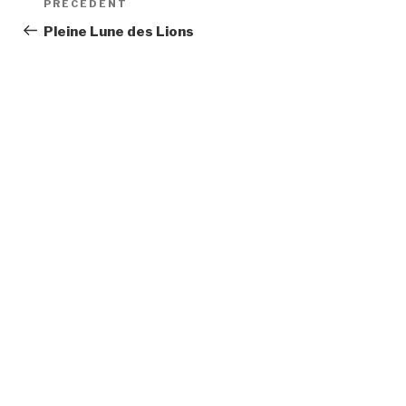
Article
PRÉCÉDENT
de
précédent
Pleine Lune des Lions
l’article