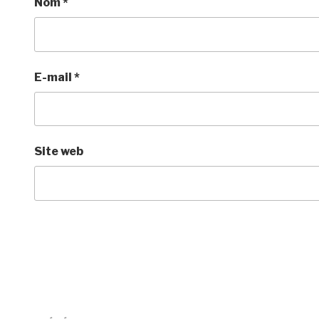
Nom
*
E-mail
*
Site web
Navigation