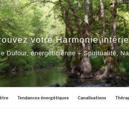
rouvez votre Harmonie intérie
ie Dufour, énergéticienne – Spiritualité, N
-être
Tendances énergétiques
Canalisations
Thérap