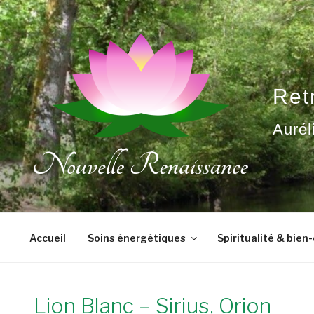
Aller
au
contenu
principal
Ret
Aurél
Accueil
Soins énergétiques
Spiritualité & bien
Lion Blanc – Sirius, Orion