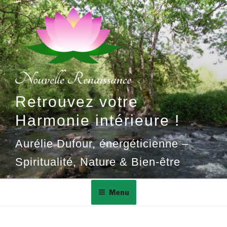
Aller
au
contenu
principal
Retrouvez votre
Harmonie intérieure !
Aurélie Dufour, énergéticienne –
Spiritualité, Nature & Bien-être
Menu