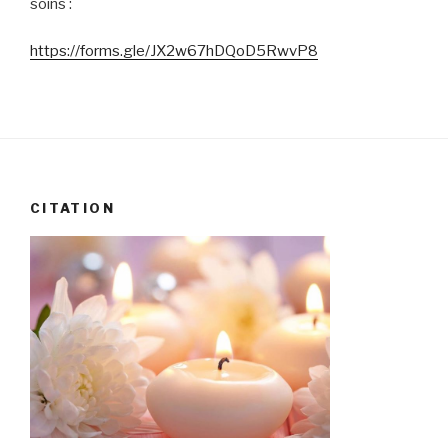
soins :
https://forms.gle/JX2w67hDQoD5RwvP8
CITATION