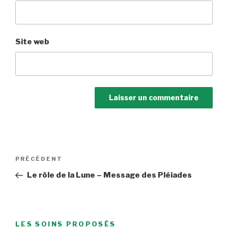
Site web
Navigation
Article
PRÉCÉDENT
de
précédent
Le rôle de la Lune – Message des Pléiades
l’article
LES SOINS PROPOSÉS