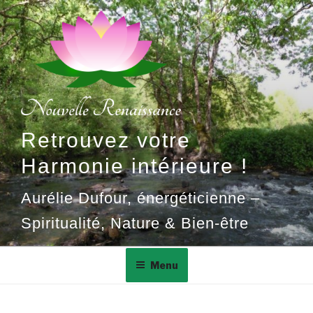
Aller
au
contenu
principal
Retrouvez votre
Harmonie intérieure !
Aurélie Dufour, énergéticienne –
Spiritualité, Nature & Bien-être
Menu