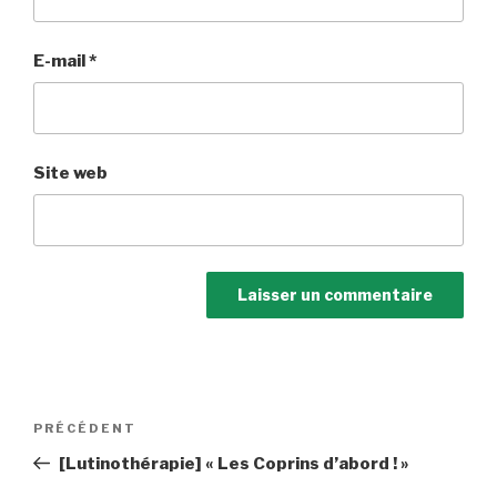
E-mail
*
Site web
Navigation
Article
PRÉCÉDENT
de
précédent
[Lutinothérapie] « Les Coprins d’abord ! »
l’article