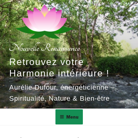
Aller
au
contenu
principal
Retrouvez votre
Harmonie intérieure !
Aurélie Dufour, énergéticienne –
Spiritualité, Nature & Bien-être
Menu