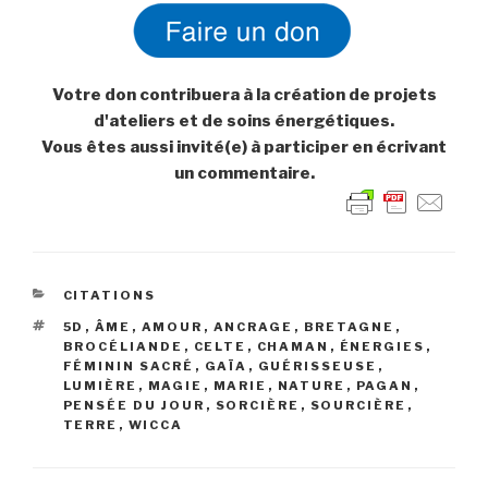
Votre don contribuera à la création de projets
d'ateliers et de soins énergétiques.
Vous êtes aussi invité(e) à participer en écrivant
un commentaire.
CATÉGORIES
CITATIONS
ÉTIQUETTES
5D
,
ÂME
,
AMOUR
,
ANCRAGE
,
BRETAGNE
,
BROCÉLIANDE
,
CELTE
,
CHAMAN
,
ÉNERGIES
,
FÉMININ SACRÉ
,
GAÏA
,
GUÉRISSEUSE
,
LUMIÈRE
,
MAGIE
,
MARIE
,
NATURE
,
PAGAN
,
PENSÉE DU JOUR
,
SORCIÈRE
,
SOURCIÈRE
,
TERRE
,
WICCA