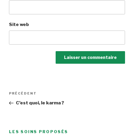
Site web
Navigation
Article
PRÉCÉDENT
de
précédent
C’est quoi, le karma ?
l’article
LES SOINS PROPOSÉS