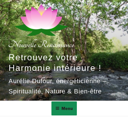
Aller
au
contenu
principal
Retrouvez votre
Harmonie intérieure !
Aurélie Dufour, énergéticienne –
Spiritualité, Nature & Bien-être
Menu