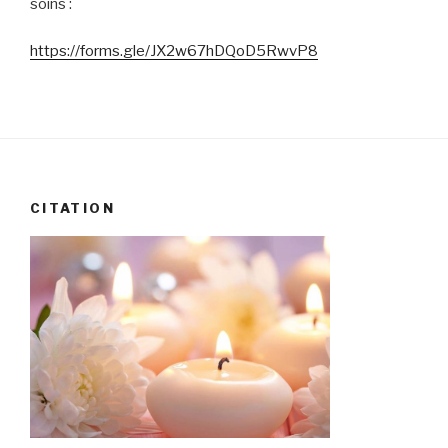
soins :
https://forms.gle/JX2w67hDQoD5RwvP8
CITATION