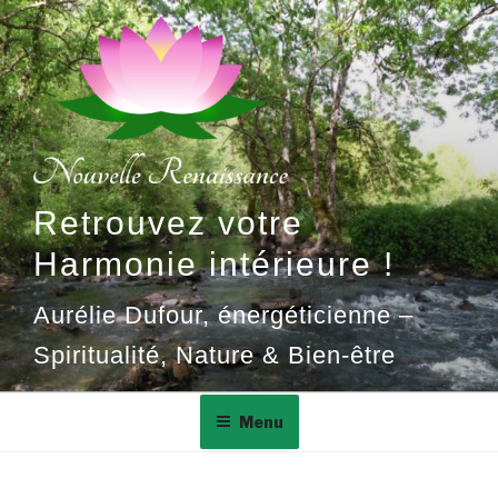
Aller
au
contenu
principal
Retrouvez votre
Harmonie intérieure !
Aurélie Dufour, énergéticienne –
Spiritualité, Nature & Bien-être
Menu