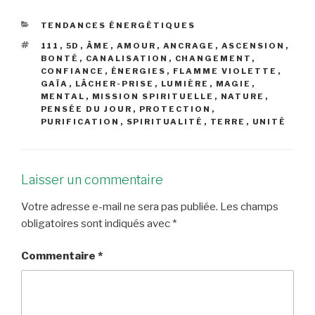
CATÉGORIES
TENDANCES ÉNERGÉTIQUES
ÉTIQUETTES
111
,
5D
,
ÂME
,
AMOUR
,
ANCRAGE
,
ASCENSION
,
BONTÉ
,
CANALISATION
,
CHANGEMENT
,
CONFIANCE
,
ÉNERGIES
,
FLAMME VIOLETTE
,
GAÏA
,
LÂCHER-PRISE
,
LUMIÈRE
,
MAGIE
,
MENTAL
,
MISSION SPIRITUELLE
,
NATURE
,
PENSÉE DU JOUR
,
PROTECTION
,
PURIFICATION
,
SPIRITUALITÉ
,
TERRE
,
UNITÉ
Laisser un commentaire
Votre adresse e-mail ne sera pas publiée.
Les champs
obligatoires sont indiqués avec
*
Commentaire
*