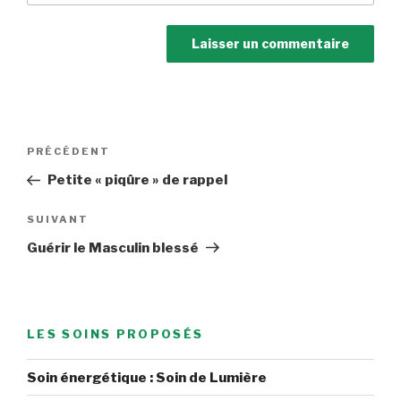
Navigation
Article
PRÉCÉDENT
de
précédent
Petite « piqûre » de rappel
l’article
Article
SUIVANT
suivant
Guérir le Masculin blessé
LES SOINS PROPOSÉS
Soin énergétique : Soin de Lumière