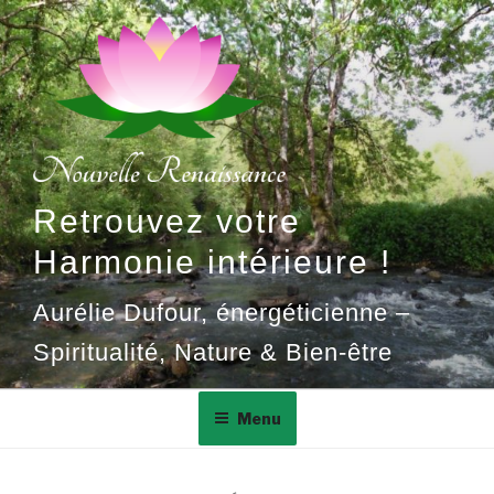
Aller
au
contenu
principal
Retrouvez votre
Harmonie intérieure !
Aurélie Dufour, énergéticienne –
Spiritualité, Nature & Bien-être
Menu